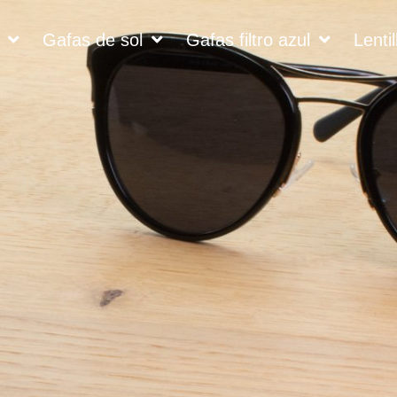
Gafas de sol
Gafas filtro azul
Lentil