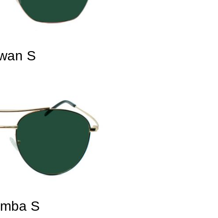
twan S
amba S