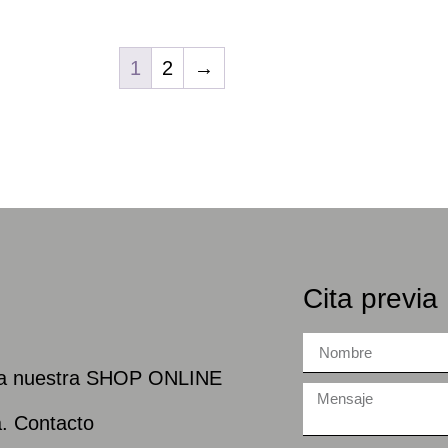
1
2
→
Cita previa
na nuestra SHOP ONLINE
a. Contacto