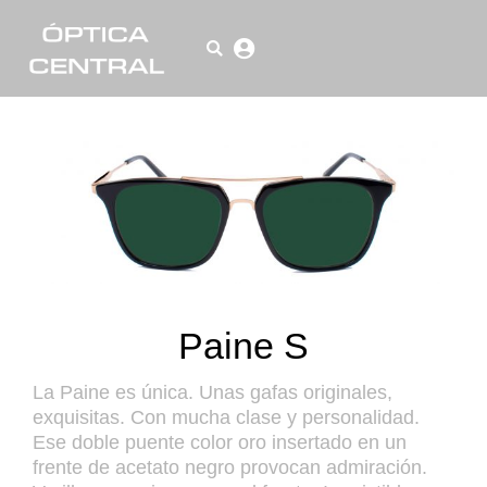
Paine S
La Paine es única. Unas gafas originales,
exquisitas. Con mucha clase y personalidad.
Ese doble puente color oro insertado en un
frente de acetato negro provocan admiración.